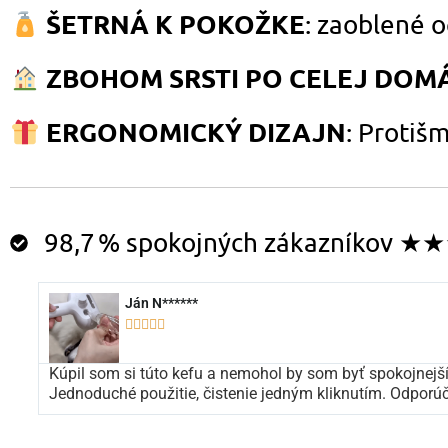
ŠETRNÁ K POKOŽKE
: zaoblené 
ZBOHOM SRSTI PO CELEJ DOM
ERGONOMICKÝ DIZAJN
: Protiš
98,7 % spokojných zákazníkov 
Ján N******





Kúpil som si túto kefu a nemohol by som byť spokojnejš
Jednoduché použitie, čistenie jedným kliknutím. Odporú