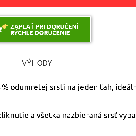
ZAPLAŤ PRI DORUČENÍ
RÝCHLE DORUČENIE
VÝHODY
8 % odumretej srsti na jeden ťah, ideá
kliknutie a všetka nazbieraná srsť vyp