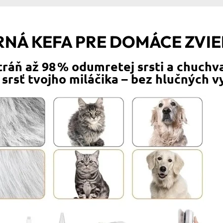
NÁ KEFA PRE DOMÁCE ZVI
tráň až 98 % odumretej srsti a chuchva
 srsť tvojho miláčika – bez hlučných 