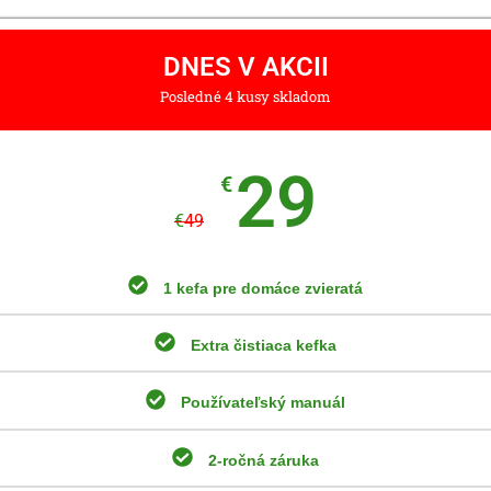
DNES V AKCII
Posledné 4 kusy skladom
29
€
€
49
1 kefa pre domáce zvieratá
Extra čistiaca kefka
Používateľský manuál
2-ročná záruka