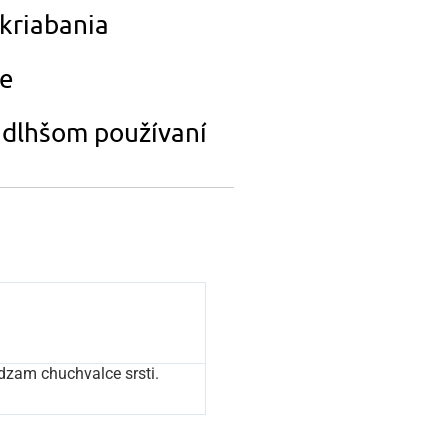
škriabania
ie
i dlhšom používaní
dzam chuchvalce srsti.