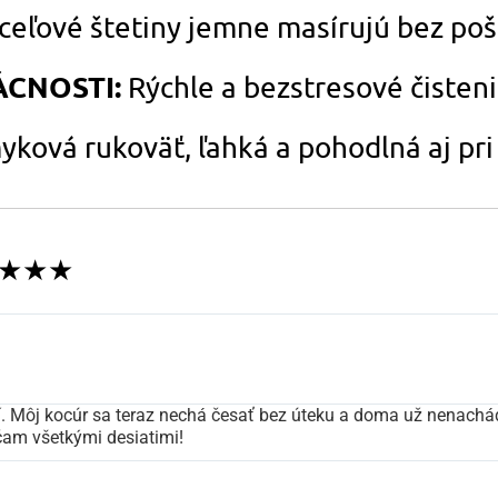
oceľové štetiny jemne masírujú bez po
ÁCNOSTI:
Rýchle a bezstresové čisten
myková rukoväť, ľahká a pohodlná aj pr
★★★★★
í. Môj kocúr sa teraz nechá česať bez úteku a doma už nenachá
čam všetkými desiatimi!