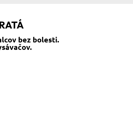
ERATÁ
lcov bez bolesti.
vysávačov.