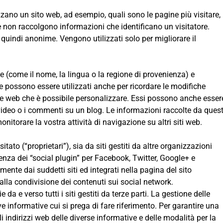
zano un sito web, ad esempio, quali sono le pagine più visitare,
 non raccolgono informazioni che identificano un visitatore.
quindi anonime. Vengono utilizzati solo per migliorare il
nte (come il nome, la lingua o la regione di provenienza) e
 possono essere utilizzati anche per ricordare le modifiche
gine web che è possibile personalizzare. Essi possono anche esser
 video o i commenti su un blog. Le informazioni raccolte da quest
itorare la vostra attività di navigazione su altri siti web.
tato (“proprietari”), sia da siti gestiti da altre organizzazioni
enza dei “social plugin” per Facebook, Twitter, Google+ e
amente dai suddetti siti ed integrati nella pagina del sito
 alla condivisione dei contenuti sui social network.
a e verso tutti i siti gestiti da terze parti. La gestione delle
ive informative cui si prega di fare riferimento. Per garantire una
 indirizzi web delle diverse informative e delle modalità per la