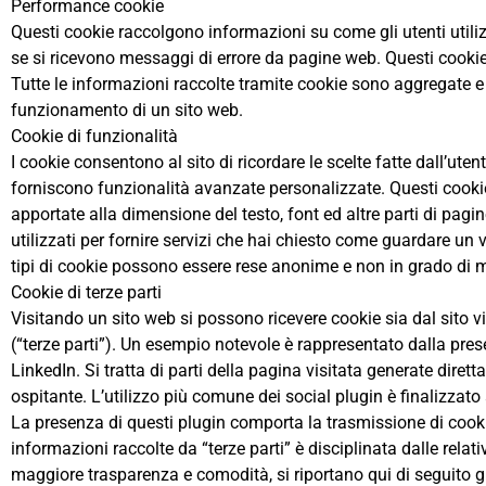
Performance cookie
Questi cookie raccolgono informazioni su come gli utenti utiliz
se si ricevono messaggi di errore da pagine web. Questi cookie
Tutte le informazioni raccolte tramite cookie sono aggregate e 
funzionamento di un sito web.
Cookie di funzionalità
I cookie consentono al sito di ricordare le scelte fatte dall’ute
forniscono funzionalità avanzate personalizzate. Questi cookie
apportate alla dimensione del testo, font ed altre parti di pa
utilizzati per fornire servizi che hai chiesto come guardare un
tipi di cookie possono essere rese anonime e non in grado di mon
Cookie di terze parti
Visitando un sito web si possono ricevere cookie sia dal sito visi
(“terze parti”). Un esempio notevole è rappresentato dalla pres
LinkedIn. Si tratta di parti della pagina visitata generate dirett
ospitante. L’utilizzo più comune dei social plugin è finalizzato
La presenza di questi plugin comporta la trasmissione di cookie d
informazioni raccolte da “terze parti” è disciplinata dalle relat
maggiore trasparenza e comodità, si riportano qui di seguito gli