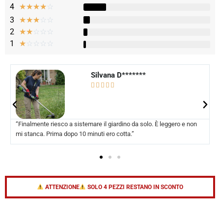
4
☆
☆
☆
☆
☆
3
☆
☆
☆
☆
☆
2
☆
☆
☆
☆
☆
1
☆
☆
☆
☆
☆
Silvio R*******





“Silenzioso e comodo. Lo uso senza problemi anche io. Niente
benzina, niente puzza, niente casino.”
ATTENZIONE
SOLO 4 PEZZI RESTANO IN SCONTO