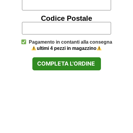
Codice Postale
Pagamento in contanti alla consegna
ultimi 4 pezzi in magazzino
COMPLETA L'ORDINE
Come si acquista?
Per acquistare
compilare il modulo cliccando qui
e ti
richiameremo per confermare i tuoi dati di spedizione