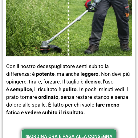
Con il nostro decespugliatore senti subito la
differenza: è
potente
, ma anche
leggero
. Non devi più
spingere, tirare, forzare. Il taglio è
deciso
, l’uso
è
semplice
, il risultato è
pulito
. In pochi minuti vedi il
prato tornare
ordinato
, senza restare stanco e senza
dolore alle spalle. È fatto per chi vuole
fare meno
fatica e vedere subito il risultato.
ORDINA ORA E PAGA ALLA CONSEGNA