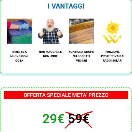
I VANTAGGI
RIMETTE A
NON MACCHIA E
FUNZIONA ANCHE
FUNZIONE
NUOVO OGNI
NON UNGE
SU OGGETTI
PROTETTIVA DAI
COSA
VECCHI
RAGGI SOLARI
OFFERTA SPECIALE META’ PREZZO
29€
59€