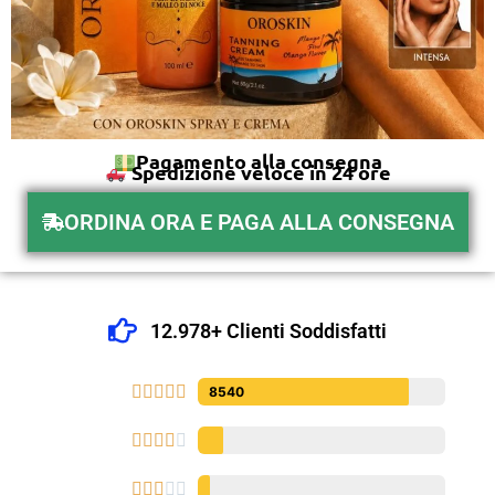
Pagamento alla consegna
Spedizione veloce in 24 ore
ORDINA ORA E PAGA ALLA CONSEGNA
12.978+ Clienti Soddisfatti





8540









