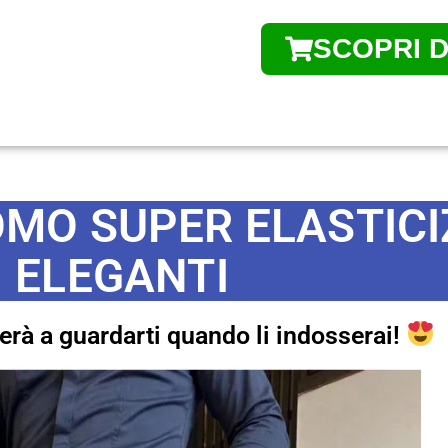
SCOPRI DI
MO SUPER ELASTICI
ELEGANTI
erà a guardarti quando li indosserai!