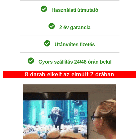
Használati útmutató
2 év garancia
Utánvétes fizetés
Gyors szállítás 24/48 órán belül
8 darab elkelt az elmúlt 2 órában