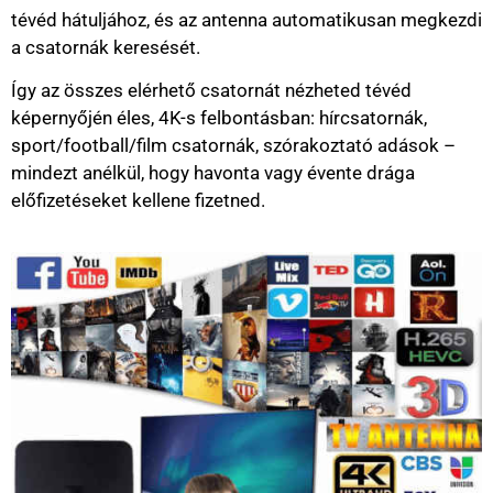
tévéd hátuljához, és az antenna automatikusan megkezdi
a csatornák keresését.
Így az összes elérhető csatornát nézheted tévéd
képernyőjén éles, 4K-s felbontásban: hírcsatornák,
sport/football/film csatornák, szórakoztató adások –
mindezt anélkül, hogy havonta vagy évente drága
előfizetéseket kellene fizetned.