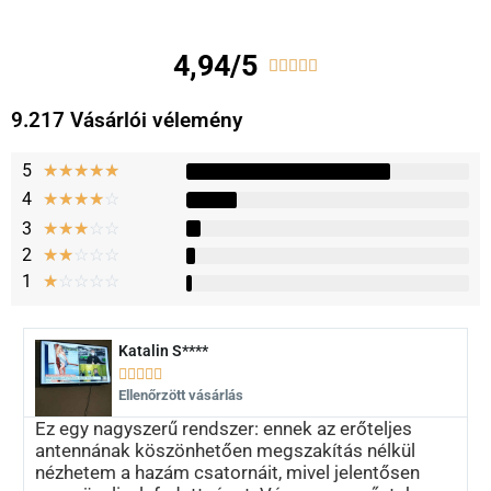
4,94/5





9.217 Vásárlói vélemény
5
★
★
★
★
★
4
☆
☆
☆
☆
☆
3
☆
☆
☆
☆
☆
2
☆
☆
☆
☆
☆
1
☆
☆
☆
☆
☆
Katalin S****





Ellenőrzött vásárlás
Ez egy nagyszerű rendszer: ennek az erőteljes
antennának köszönhetően megszakítás nélkül
nézhetem a hazám csatornáit, mivel jelentősen