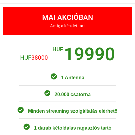
MAI AKCIÓBAN
Amíg a készlet tart
19990
HUF
HUF
38000
1 Antenna
20.000 csatorna
Minden streaming szolgáltatás elérhető
1 darab kétoldalas ragasztós tartó