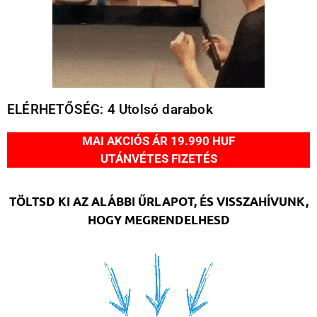
ELÉRHETŐSÉG: 4 Utolsó darabok
MAI AKCIÓS ÁR 19.990 HUF
UTÁNVÉTES FIZETÉS
TÖLTSD KI AZ ALÁBBI ŰRLAPOT, ÉS VISSZAHÍVUNK,
HOGY MEGRENDELHESD