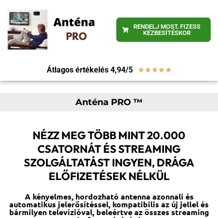
RENDELJ MOST, FIZESS
KÉZBESÍTÉSKOR
Átlagos értékelés 4,94/5
★
★
★
★
★
Anténa PRO ™
NÉZZ MEG TÖBB MINT 20.000
CSATORNÁT ÉS STREAMING
SZOLGÁLTATÁST INGYEN, DRÁGA
ELŐFIZETÉSEK NÉLKÜL
A kényelmes, hordozható antenna azonnali és
automatikus jelerősítéssel, kompatibilis az új jellel és
bármilyen televízióval, beleértve az összes streaming