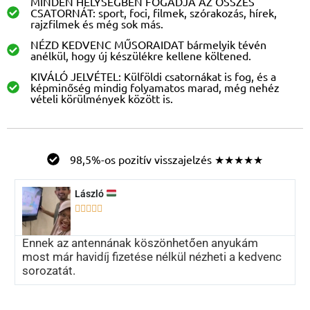
MINDEN HELYSÉGBEN FOGADJA AZ ÖSSZES
CSATORNÁT: sport, foci, filmek, szórakozás, hírek,
rajzfilmek és még sok más.
NÉZD KEDVENC MŰSORAIDAT bármelyik tévén
anélkül, hogy új készülékre kellene költened.
KIVÁLÓ JELVÉTEL: Külföldi csatornákat is fog, és a
képminőség mindig folyamatos marad, még nehéz
vételi körülmények között is.
98,5%-os pozitív visszajelzés ★★★★★
László





Ennek az antennának köszönhetően anyukám
most már havidíj fizetése nélkül nézheti a kedvenc
sorozatát.