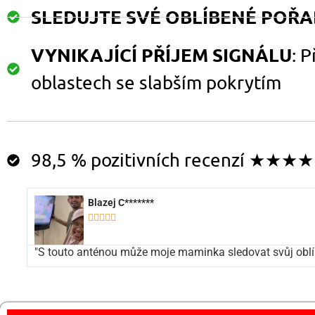
SLEDUJTE SVÉ OBLÍBENÉ POŘ
VYNIKAJÍCÍ PŘÍJEM SIGNÁLU
: 
oblastech se slabším pokrytím
98,5 % pozitivních recenzí ★★★
Blazej C*******





"S touto anténou může moje maminka sledovat svůj oblíbe