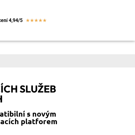
ení 4,94/5
★
★
★
★
★
ÍCH SLUŽEB
H
tibilní s novým
vacích platforem