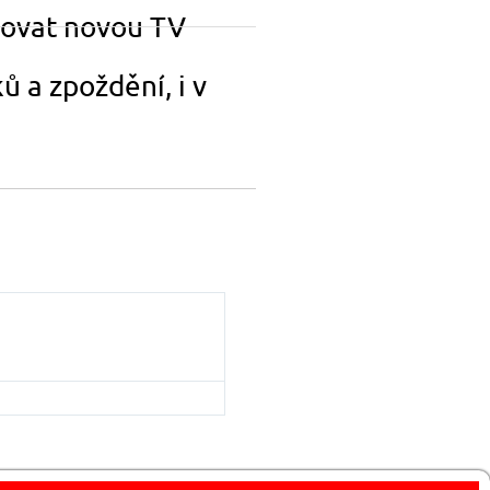
upovat novou TV
ů a zpoždění, i v