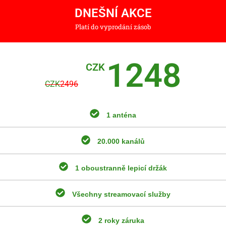
DNEŠNÍ AKCE
Platí do vyprodání zásob
1248
CZK
CZK
2496
1 anténa
20.000 kanálů
1 oboustranně lepicí držák
Všechny streamovací služby
2 roky záruka