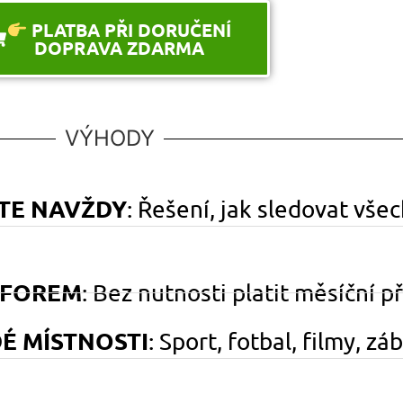
PLATBA PŘI DORUČENÍ
DOPRAVA ZDARMA
VÝHODY
ETE NAVŽDY
: Řešení, jak sledovat vše
TFOREM
: Bez nutnosti platit měsíční 
É MÍSTNOSTI
: Sport, fotbal, filmy, zá