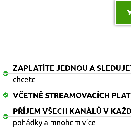
ZAPLATÍTE JEDNOU A SLEDUJ
chcete
VČETNĚ STREAMOVACÍCH PLA
PŘÍJEM VŠECH KANÁLŮ V KAŽD
pohádky a mnohem více