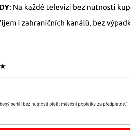
ADY
: Na každé televizi bez nutnosti k
Příjem i zahraničních kanálů, bez výpadk
★★
ný seriál bez nutnosti platit měsíční poplatky za předplatné.“