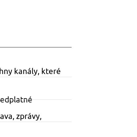
chny kanály, které
předplatné
bava, zprávy,