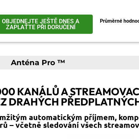
OBJEDNEJTE JEŠTĚ DNES A
Průměrné hodnoc
ZAPLAŤTE PŘI DORUČENÍ
Anténa Pro ™
.000 KANÁLŮ A STREAMOVAC
EZ DRAHÝCH PŘEDPLATNÝC
mžitým automatickým příjmem, kompa
orů – včetně sledování všech streamo